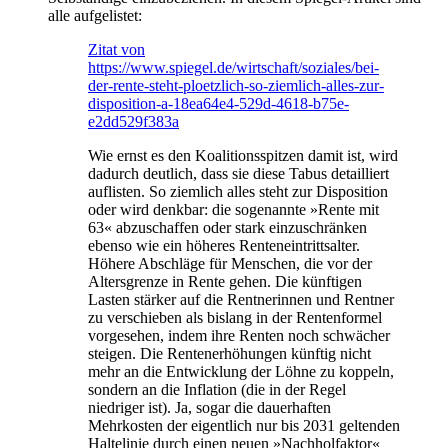
alle aufgelistet:
Zitat von
https://www.spiegel.de/wirtschaft/soziales/bei-
der-rente-steht-ploetzlich-so-ziemlich-alles-zur-
disposition-a-18ea64e4-529d-4618-b75e-
e2dd529f383a
Wie ernst es den Koalitionsspitzen damit ist, wird
dadurch deutlich, dass sie diese Tabus detailliert
auflisten. So ziemlich alles steht zur Disposition
oder wird denkbar: die sogenannte »Rente mit
63« abzuschaffen oder stark einzuschränken
ebenso wie ein höheres Renteneintrittsalter.
Höhere Abschläge für Menschen, die vor der
Altersgrenze in Rente gehen. Die künftigen
Lasten stärker auf die Rentnerinnen und Rentner
zu verschieben als bislang in der Rentenformel
vorgesehen, indem ihre Renten noch schwächer
steigen. Die Rentenerhöhungen künftig nicht
mehr an die Entwicklung der Löhne zu koppeln,
sondern an die Inflation (die in der Regel
niedriger ist). Ja, sogar die dauerhaften
Mehrkosten der eigentlich nur bis 2031 geltenden
Haltelinie durch einen neuen »Nachholfaktor«