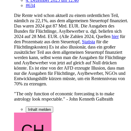
4. Dezember 2025 um 12:46
#634
Die Rente wird schon aktuell zu einem ordentlichen Teil,
nämlich zu 22,1%, aus dem allgemeinen Steuertopf finanziert.
Das waren 2024 gut 87 Mrd. EUR. Die Ausgaben des
Bundes für Flüchtlinge, Asylbewerber u. dgl. beliefen sich
2024 auf 28 Mrd. EUR. (Alle Zahlen 2024, Quellen
hier
für
den Prozentsatz aus dem Steuertopf,
Statista
für die
Flüchtlingskosten) Es ist also illusionär, dass ein großer
zusätzlicher Teil aus dem allgemeinen Steuertopf finanziert
werden kann, selbst wenn man die Ausgaben für Flüchtlinge
und Asylbewerber von jetzt auf gleich auf Null drücken
könnte. Es ist eine von der AFD erzeugte Illusion, dass man
nur die Ausgaben für Flüchtlinge, Asylbewerber, NGOs und
Entwicklungshilfe kürzen müsste, um ein Rentenniveau von
70% zu erzeugen.
"The only function of economic forecasting is to make
astrology look respectable." - John Kenneth Galbraith
Inhalt melden