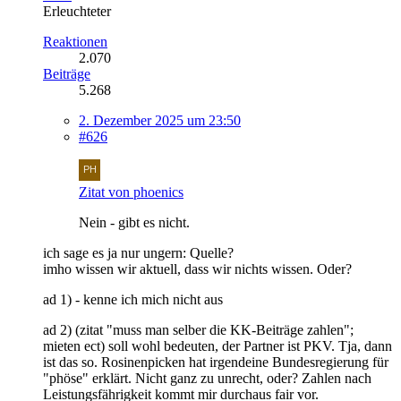
Erleuchteter
Reaktionen
2.070
Beiträge
5.268
2. Dezember 2025 um 23:50
#626
Zitat von phoenics
Nein - gibt es nicht.
ich sage es ja nur ungern: Quelle?
imho wissen wir aktuell, dass wir nichts wissen. Oder?
ad 1) - kenne ich mich nicht aus
ad 2) (zitat "muss man selber die KK-Beiträge zahlen";
mieten ect) soll wohl bedeuten, der Partner ist PKV. Tja, dann
ist das so. Rosinenpicken hat irgendeine Bundesregierung für
"phöse" erklärt. Nicht ganz zu unrecht, oder? Zahlen nach
Leistungsfährigkeit kommt mir durchaus fair vor.