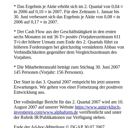
* Das Ergebnis je Aktie erhöht sich im 2. Quartal von 0,04 ¤
in 2006 auf 0,10 ¤ in 2007. Für den Zeitraum 1. Januar bis
30. Juni verbessert sich das Ergebnis je Aktie von 0,08 ¤ in
2006 auf 0,17 ¤ in 2007.
* Der Cash Flow aus der Geschäftstätigkeit in den ersten
sechs Monaten ist mit 36 T¤ positiv (Vorjahreszeitraum 611
T¤) der höhere Umsatz zum Ende des 2. Quartals führt zu
höheren Forderungen bei gleichzeitig verstärktem Abbau von
Verbindlichkeiten gegenüber dem Vergleichszeitraum des
Vorjahres.
* Die Mitarbeiteranzahl beträgt zum Stichtag 30. Juni 2007
145 Personen (Vorjahr: 156 Personen).
Der Start in das 3. Quartal 2007 entspricht bis jetzt unseren
Erwartungen. Wir gehen von einer Fortsetzung der positiven
Entwicklung aus.
Der vollständige Bericht für das 2. Quartal 2007 wird am 10.
August 2007 auf unserer Website
https://www.antizyklisch-
investieren.com/www.alphaform.de
veröffentlicht und unter
der Rubrik IR/Publikationen zur Verfügung stehen.
Ende der Ad-hoc-Mitteilung © DGAP 30.07.2007