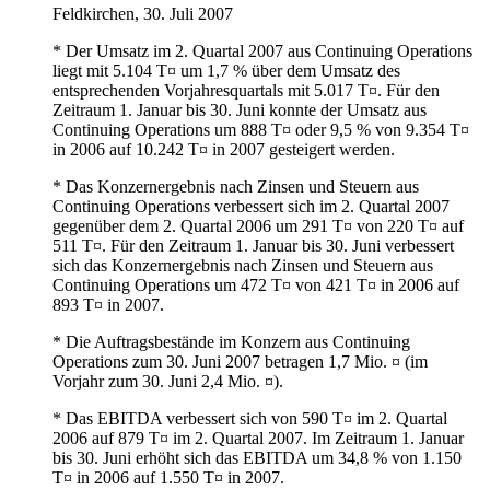
Feldkirchen, 30. Juli 2007
* Der Umsatz im 2. Quartal 2007 aus Continuing Operations
liegt mit 5.104 T¤ um 1,7 % über dem Umsatz des
entsprechenden Vorjahresquartals mit 5.017 T¤. Für den
Zeitraum 1. Januar bis 30. Juni konnte der Umsatz aus
Continuing Operations um 888 T¤ oder 9,5 % von 9.354 T¤
in 2006 auf 10.242 T¤ in 2007 gesteigert werden.
* Das Konzernergebnis nach Zinsen und Steuern aus
Continuing Operations verbessert sich im 2. Quartal 2007
gegenüber dem 2. Quartal 2006 um 291 T¤ von 220 T¤ auf
511 T¤. Für den Zeitraum 1. Januar bis 30. Juni verbessert
sich das Konzernergebnis nach Zinsen und Steuern aus
Continuing Operations um 472 T¤ von 421 T¤ in 2006 auf
893 T¤ in 2007.
* Die Auftragsbestände im Konzern aus Continuing
Operations zum 30. Juni 2007 betragen 1,7 Mio. ¤ (im
Vorjahr zum 30. Juni 2,4 Mio. ¤).
* Das EBITDA verbessert sich von 590 T¤ im 2. Quartal
2006 auf 879 T¤ im 2. Quartal 2007. Im Zeitraum 1. Januar
bis 30. Juni erhöht sich das EBITDA um 34,8 % von 1.150
T¤ in 2006 auf 1.550 T¤ in 2007.