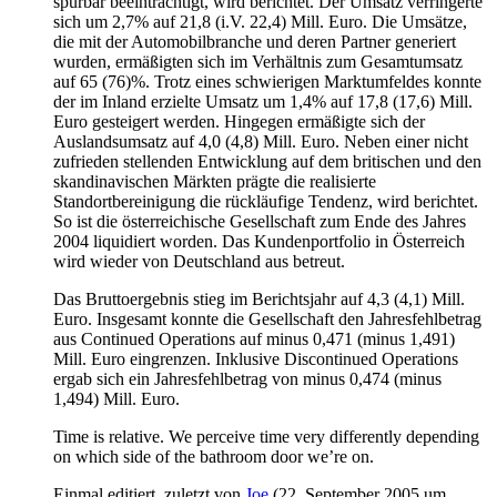
spürbar beeinträchtigt, wird berichtet. Der Umsatz verringerte
sich um 2,7% auf 21,8 (i.V. 22,4) Mill. Euro. Die Umsätze,
die mit der Automobilbranche und deren Partner generiert
wurden, ermäßigten sich im Verhältnis zum Gesamtumsatz
auf 65 (76)%. Trotz eines schwierigen Marktumfeldes konnte
der im Inland erzielte Umsatz um 1,4% auf 17,8 (17,6) Mill.
Euro gesteigert werden. Hingegen ermäßigte sich der
Auslandsumsatz auf 4,0 (4,8) Mill. Euro. Neben einer nicht
zufrieden stellenden Entwicklung auf dem britischen und den
skandinavischen Märkten prägte die realisierte
Standortbereinigung die rückläufige Tendenz, wird berichtet.
So ist die österreichische Gesellschaft zum Ende des Jahres
2004 liquidiert worden. Das Kundenportfolio in Österreich
wird wieder von Deutschland aus betreut.
Das Bruttoergebnis stieg im Berichtsjahr auf 4,3 (4,1) Mill.
Euro. Insgesamt konnte die Gesellschaft den Jahresfehlbetrag
aus Continued Operations auf minus 0,471 (minus 1,491)
Mill. Euro eingrenzen. Inklusive Discontinued Operations
ergab sich ein Jahresfehlbetrag von minus 0,474 (minus
1,494) Mill. Euro.
Time is relative. We perceive time very differently depending
on which side of the bathroom door we’re on.
Einmal editiert, zuletzt von
Joe
(
22. September 2005 um