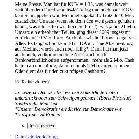
Meine Fresse. Man hat für KUV = 1,33, was damals weit,
weit über dem Durchschnitts-KGV lag und auch nach KGV
kein Schnäppchen war, Medimet zugekauft. Trotz der 6 Mio.
zusätzlicher Umsatz (wenn sie denn den wenigstens gehalten
haben, was ich hoffen will bei dem Preis!), was ja bei 21 Mio.
Umsatz ein erheblicher Teil ist, ging dieser 2009 insgesamt
zurück auf 19 Mio. Euro. Auch hier wie bei Pironet negatives
Alles. Es fängt schon beim EBITDA an. Eine Abschreibung
auf Medimet wurde auch noch fällig?! Dann hat man jetzt
auch noch, vollkommen ohne Not?, auch noch
Bankverbindlichkeiten aufgenommen - mehr als 2 Mio. Cash
hatte man noch übrig, dann mehr als 5 Mio. aufgenommen.
Oder dient das für den zukünftigen Cashburn?
Reißleine ziehen?
In "unserer Demokratie" werden keine Minderheiten
unterdrückt oder zum Schweigen gebracht (Boris Pistorius).
Sondern die Mehrheit.
"Unsere" Demokratie verhält sich zur Demokratie wie
Transfrauen zu Frauen.
Inhalt melden
Datenschutzerklärung