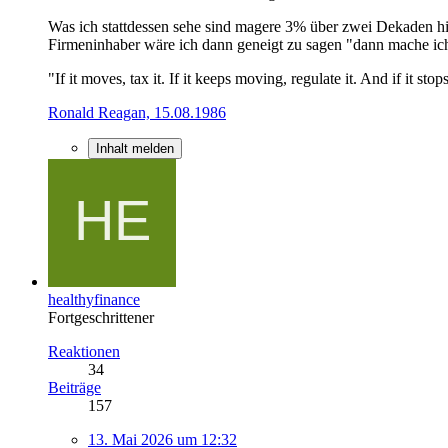
Was ich stattdessen sehe sind magere 3% über zwei Dekaden hi
Firmeninhaber wäre ich dann geneigt zu sagen "dann mache ich 
"If it moves, tax it. If it keeps moving, regulate it. And if it sto
Ronald Reagan, 15.08.1986
Inhalt melden
healthyfinance
Fortgeschrittener
Reaktionen
34
Beiträge
157
13. Mai 2026 um 12:32