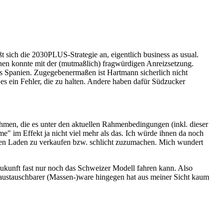
t sich die 2030PLUS-Strategie an, eigentlich business as usual.
nen konnte mit der (mutmaßlich) fragwürdigen Anreizsetzung.
s Spanien. Zugegebenermaßen ist Hartmann sicherlich nicht
t es ein Fehler, die zu halten. Andere haben dafür Südzucker
ehmen, die es unter den aktuellen Rahmenbedingungen (inkl. dieser
" im Effekt ja nicht viel mehr als das. Ich würde ihnen da noch
 den Laden zu verkaufen bzw. schlicht zuzumachen. Mich wundert
kunft fast nur noch das Schweizer Modell fahren kann. Also
n austauschbarer (Massen-)ware hingegen hat aus meiner Sicht kaum