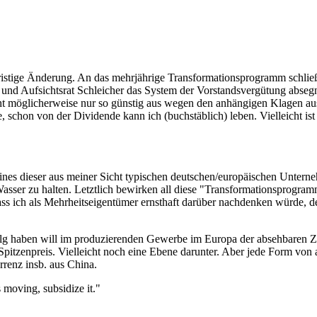
zfristige Änderung. An das mehrjährige Transformationsprogramm schließ
 und Aufsichtsrat Schleicher das System der Vorstandsvergütung abseg
eht möglicherweise nur so günstig aus wegen den anhängigen Klagen au
e, schon von der Dividende kann ich (buchstäblich) leben. Vielleicht is
eines dieser aus meiner Sicht typischen deutschen/europäischen Untern
ser zu halten. Letztlich bewirken all diese "Transformationsprogramme
dass ich als Mehrheitseigentümer ernsthaft darüber nachdenken würde,
olg haben will im produzierenden Gewerbe im Europa der absehbaren Zu
Spitzenpreis. Vielleicht noch eine Ebene darunter. Aber jede Form vo
renz insb. aus China.
ps moving, subsidize it."