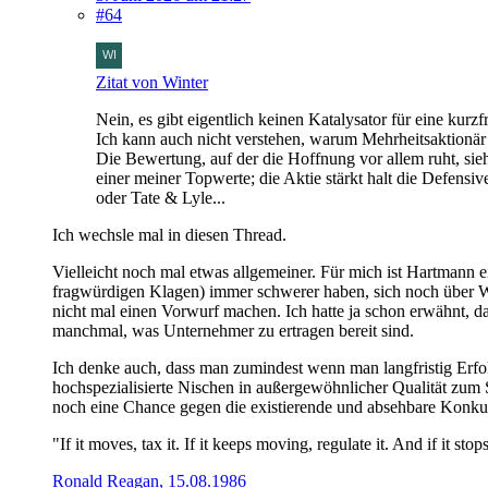
#64
Zitat von Winter
Nein, es gibt eigentlich keinen Katalysator für eine kur
Ich kann auch nicht verstehen, warum Mehrheitsaktionär
Die Bewertung, auf der die Hoffnung vor allem ruht, si
einer meiner Topwerte; die Aktie stärkt halt die Defensiv
oder Tate & Lyle...
Ich wechsle mal in diesen Thread.
Vielleicht noch mal etwas allgemeiner. Für mich ist Hartmann 
fragwürdigen Klagen) immer schwerer haben, sich noch über Was
nicht mal einen Vorwurf machen. Ich hatte ja schon erwähnt, 
manchmal, was Unternehmer zu ertragen bereit sind.
Ich denke auch, dass man zumindest wenn man langfristig Erf
hochspezialisierte Nischen in außergewöhnlicher Qualität zum 
noch eine Chance gegen die existierende und absehbare Konkur
"If it moves, tax it. If it keeps moving, regulate it. And if it sto
Ronald Reagan, 15.08.1986