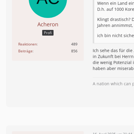
Wenn ein Land ein
D.h. auf 1000 Ko
Klingt drastisch?
Acheron
Jahren annimmst, 
Profi
ich bin nicht sic
Reaktionen
489
Ich sehe das für die
Beiträge
856
in Zukunft bei Herr
die wenig Potenzial 
haben aber miserabe
A nation which can p