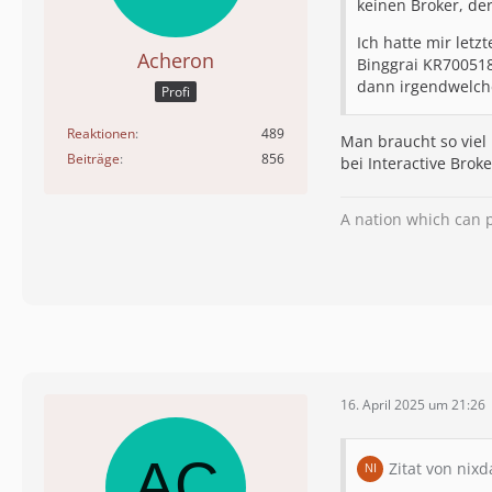
keinen Broker, der
Ich hatte mir let
Acheron
Binggrai KR700518
dann irgendwelche
Profi
Reaktionen
489
Man braucht so viel 
Beiträge
856
bei Interactive Bro
A nation which can p
16. April 2025 um 21:26
Zitat von nixd