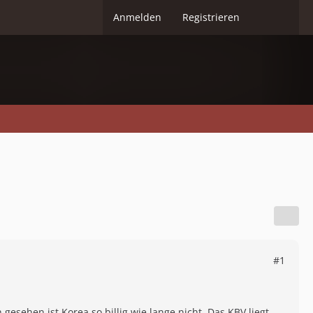
Anmelden
Registrieren
#1
gesehen ist Korea so billig wie lange nicht. Das KBV liegt