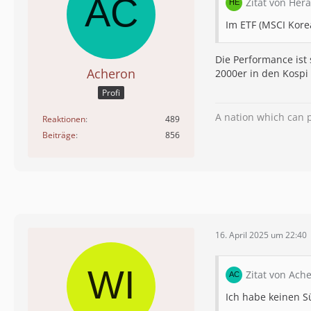
Zitat von Hera
Im ETF (MSCI Kore
Die Performance ist 
Acheron
2000er in den Kospi 
Profi
A nation which can p
Reaktionen
489
Beiträge
856
16. April 2025 um 22:40
Zitat von Ach
Ich habe keinen S