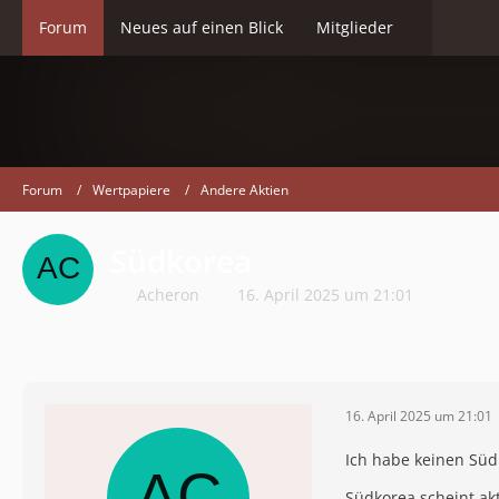
Forum
Neues auf einen Blick
Mitglieder
Forum
Wertpapiere
Andere Aktien
Südkorea
Acheron
16. April 2025 um 21:01
16. April 2025 um 21:01
Ich habe keinen Süd
Südkorea scheint akt