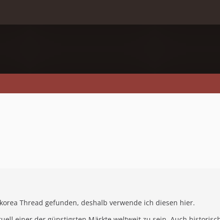
korea Thread gefunden, deshalb verwende ich diesen hier.
uell einer der günstigsten Märkte weltweit zu sein. Auch historisch 