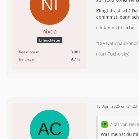
auf 1000 Koreaner 
Klingt drastisch? D
annimmst, dann schr
ich bin nicht siche
nixda
Erleuchteter
"Die Nationalökonom
Reaktionen
3.961
(Kurt Tucholsky)
Beiträge
9.713
16. April 2025 um 21:23
Zitat von Hera
Was meinst du mit