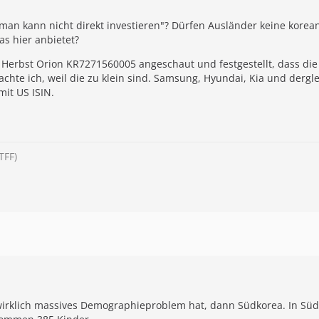
man kann nicht direkt investieren"? Dürfen Ausländer keine korean
as hier anbietet?
en Herbst Orion KR7271560005 angeschaut und festgestellt, dass di
chte ich, weil die zu klein sind. Samsung, Hyundai, Kia und dergl
it US ISIN.
TFF)
irklich massives Demographieproblem hat, dann Südkorea. In Südko