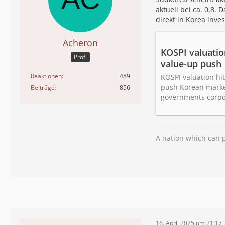
aktuell bei ca. 0,8.
direkt in Korea inves
Acheron
KOSPI valuatio
Profi
value-up push
Reaktionen
489
KOSPI valuation hit
push Korean market
Beiträge
856
governments corpo
A nation which can p
16. April 2025 um 21:17