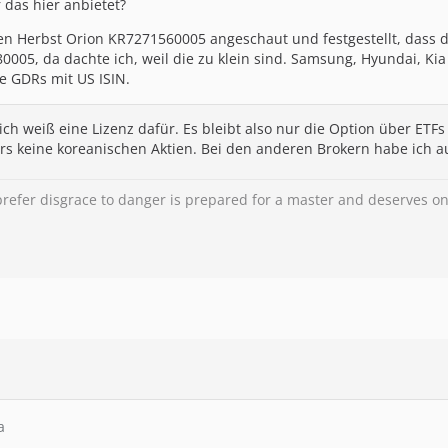
 das hier anbietet?
zten Herbst Orion KR7271560005 angeschaut und festgestellt, dass 
0005, da dachte ich, weil die zu klein sind. Samsung, Hyundai, Ki
 GDRs mit US ISIN.
ich weiß eine Lizenz dafür. Es bleibt also nur die Option über ET
kers keine koreanischen Aktien. Bei den anderen Brokern habe ich 
refer disgrace to danger is prepared for a master and deserves on
a