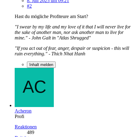
8. Juli 2025 um 09:21
#2
Hast du mögliche Profiteure am Start?
"I swear by my life and my love of it that I will never live for
the sake of another man, nor ask another man to live for
mine." - John Galt in "Atlas Shrugged"
"If you act out of fear, anger, despair or suspicion - this will
ruin everything." - Thich Nhat Hanh
Inhalt melden
Acheron
Profi
Reaktionen
489