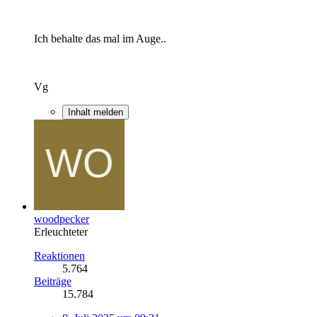
Ich behalte das mal im Auge..
Vg
Inhalt melden
woodpecker
Erleuchteter
Reaktionen
5.764
Beiträge
15.784