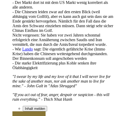
- Der Markt dort ist mit dem US Markt wenig korreliert als
alle anderen.
- Die Chinesen leiden zwar auf den ersten Blick (weil
abhängig vom Golföl), aber es kann auch gut sein dass sie am
Ende gestärkt hervorgehen. Nämlich für den Fall dass die
Amis den Schwanz einziehen müssen. Dann steigt sehr sicher
Chinas Einfluss im Golf.
Nicht vergessen: Sie haben vor zwei Jahren schonmal
erfolgreich eine Annäherung zwischen Saudis und Iran
vermittelt, die nun durch die Amis/Isreal torpediert wurde.
- Wie
Lando
sagt: Die eigentlich gefähriche Krise (Immo
Krise) haben die Chinesen weitestgehend durchgestanden.
Der Binnenkonsum soll angeschoben werden
- Die starke Elektrifizierung plus Kohle senken ihre
Ölabhängigkeit
"I swear by my life and my love of it that I will never live for
the sake of another man, nor ask another man to live for
mine." - John Galt in "Atlas Shrugged"
"If you act out of fear, anger, despair or suspicion - this will
ruin everything." - Thich Nhat Hanh
Inhalt melden