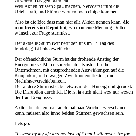
zu zerren. Das geht garnicht.
Weil Aktien müssen Spaß machen, Nervosität trübt die
Urteilskraft, und Stürme werden noch einige kommen.
Also ist die Idee dass man hier alle Aktien nennen kann,
die
man bereits im Depot hat
, wo man eine Meinung Dritter
wünscht zur Frage sturmfest.
Der aktuelle Sturm (wir befinden uns im 14 Tag des
Irankrieg) ist imho zweifach:
Der offensichtliche Sturm ist der drohende Anstieg der
Energiepreise. Mit entsprechenden Kosten für die
Unternehmen, mit entsprechenden Auswirkungen auf die
Konjunktur, mit etwaigen Zweitrundeneffekten, und
Nachfrageverschiebungen.
Der andere Sturm ist dabei etwas in den Hintergrund gerückt:
Die Disruption durch KI. Die ist ja auch nicht weg nur wegen
der Iran-Ereignisse.
Aktien bei denen man auch mal paar Wochen wegschauen
kann, müssen also imho beiden Stürmen gewachsen sein.
Lets go.
"I swear by my life and my love of it that I will never live for