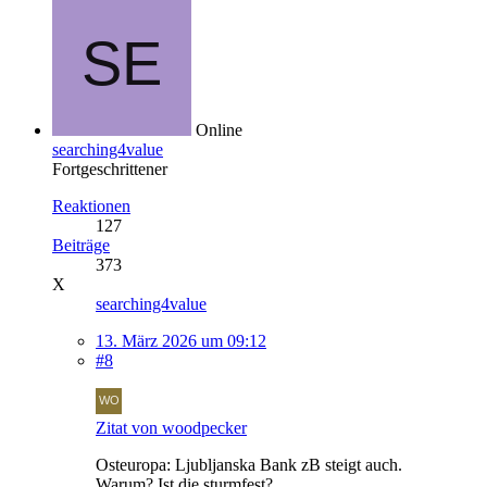
Online
searching4value
Fortgeschrittener
Reaktionen
127
Beiträge
373
X
searching4value
13. März 2026 um 09:12
#8
Zitat von woodpecker
Osteuropa: Ljubljanska Bank zB steigt auch.
Warum? Ist die sturmfest?