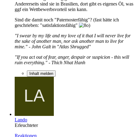
Andererseits sind sie in Brasilien, dort gibt es eigenes Öl, was
ggf ein Wettbewerbsvorteil sein kann.
Sind die damit noch "Paternosterfähig"? (fast hätte ich
geschrieben: "satisfaktionsfähig"
)
"I swear by my life and my love of it that I will never live for
the sake of another man, nor ask another man to live for
mine." - John Galt in "Atlas Shrugged"
"If you act out of fear, anger, despair or suspicion - this will
ruin everything." - Thich Nhat Hanh
Inhalt melden
Lando
Erleuchteter
Reaktionen