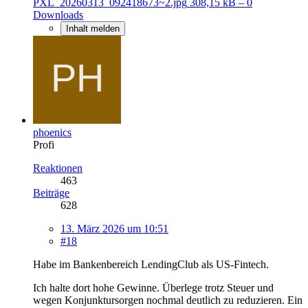
PXL_20260313_092418673~2.jpg
308,15 kB – 0
Downloads
Inhalt melden
phoenics
Profi
Reaktionen
463
Beiträge
628
13. März 2026 um 10:51
#18
Habe im Bankenbereich LendingClub als US-Fintech.
Ich halte dort hohe Gewinne. Überlege trotz Steuer und
wegen Konjunktursorgen nochmal deutlich zu reduzieren. Ein