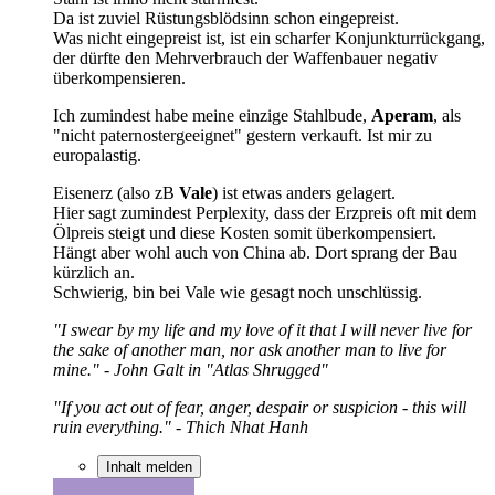
Da ist zuviel Rüstungsblödsinn schon eingepreist.
Was nicht eingepreist ist, ist ein scharfer Konjunkturrückgang,
der dürfte den Mehrverbrauch der Waffenbauer negativ
überkompensieren.
Ich zumindest habe meine einzige Stahlbude,
Aperam
, als
"nicht paternostergeeignet" gestern verkauft. Ist mir zu
europalastig.
Eisenerz (also zB
Vale
) ist etwas anders gelagert.
Hier sagt zumindest Perplexity, dass der Erzpreis oft mit dem
Ölpreis steigt und diese Kosten somit überkompensiert.
Hängt aber wohl auch von China ab. Dort sprang der Bau
kürzlich an.
Schwierig, bin bei Vale wie gesagt noch unschlüssig.
"I swear by my life and my love of it that I will never live for
the sake of another man, nor ask another man to live for
mine." - John Galt in "Atlas Shrugged"
"If you act out of fear, anger, despair or suspicion - this will
ruin everything." - Thich Nhat Hanh
Inhalt melden