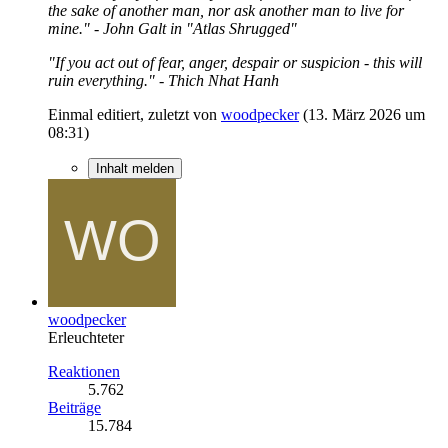
the sake of another man, nor ask another man to live for
mine." - John Galt in "Atlas Shrugged"
"If you act out of fear, anger, despair or suspicion - this will
ruin everything." - Thich Nhat Hanh
Einmal editiert, zuletzt von
woodpecker
(
13. März 2026 um
08:31
)
Inhalt melden
woodpecker
Erleuchteter
Reaktionen
5.762
Beiträge
15.784