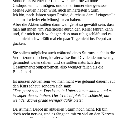
Sondern es ist eher für Leute wie mich, die zu hohe
Cashquoten nicht mögen, und daher immer eine gewisse
Menge Aktien haben wird, auch im härtesten Sturm.
Ich bin, nach Jahren super Profite, durchaus darauf eingestellt
auch mal wieder ein Minusjahr zu haben.
Aber die Aktien sollten dann wenigenst so gewählt sein, dass
man mit ihnen "im Paternoster durch den Keller fahren kann",
und, für mich noch wichtiger, dass man ruhig schläft und es
auch nicht schwerfällt mal ein paar Tage nicht ins Depot zu
gucken.
Sie sollten möglichst auch während eines Sturmes nicht in die
Verlustzone rutschen, idealerweise ihre Dividende nur wenig
gemindert weiterzahlen, und sie sollten natürlich den
Gesamtmarkt outperformen, also weniger fallen als die
Benchmark.
Es müssen Aktien sein wo man nicht wie gebannt dauernt auf
den Kurs schaut, sondern sich sagt:
"Das passt schon. Das ist mein Unternehmensanteil, und es
ist super den zu haben. Der ist nicht plötzlich schlecht, nur
weil der Markt grade weniger dafür bietet"
Da ist mein Depot im aktuellen Sturm noch nicht. Ich bin
doch recht nervös, und es fängt an mir zu viel an den Nerven