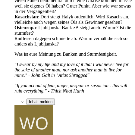
vielen Fällen netto neutral durch eine Ölkrise kommen müsste
weil sie eigenes Öl haben? Guter Punkt. Aber wie war sowas
in der Vergangenheit?
Kasachstan
: Dort steigt Halyk ordentlich. Wird Kasachstan,
vielleiche auch wegen seines Öls als Gewinner gesehen?
Osteuropa
: Ljubljanska Bank zB steigt auch. Warum? Ist die
sturmfest?
Raiffeisen dagegen schmierte ab. Warum verhält die sich so
anders als Ljubljanska?
Was ist eure Meinung zu Banken und Sturmfestigkeit.
"I swear by my life and my love of it that I will never live for
the sake of another man, nor ask another man to live for
mine." - John Galt in "Atlas Shrugged"
"If you act out of fear, anger, despair or suspicion - this will
ruin everything." - Thich Nhat Hanh
Inhalt melden