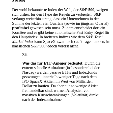
Der wohl bekannteste Index der Welt, der
S&P 500
, weigert
sich bisher, für den Hype die Regeln zu verbiegen. S&P
verlangt weiterhin streng, dass ein Unternehmen in der
Summe der letzten vier Quartale (sowie im jüngsten Quartal)
profitabel
gewesen sein muss. Zudem entscheidet dort ein
Komitee und es gibt keine automatische Fast-Entry-Regel für
den Hauptindex. In breiteren Indizes wie dem
S&P Total
Market Index
kann SpaceX zwar nach ca. 5 Tagen landen, im
klassischen S&P 500 jedoch vorerst nicht.
Zitat
Was das für ETF-Anleger bedeutet:
Durch die
extrem schnelle Aufnahme (insbesondere bei der
Nasdaq) werden passive ETFs und Indexfonds
gezwungen, innerhalb weniger Tage nach dem
IPO SpaceX-Aktien im Wert von Milliarden
Dollar zu kaufen. Da aber nur so wenige Aktien
frei handelbar sind, warnen Analysten vor
massiven Kursschwankungen (Volatilität) direkt
nach der Indexaufnahme.