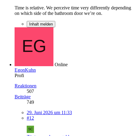
Time is relative. We perceive time very differently depending
on which side of the bathroom door we’re on.
Inhalt melden
Online
EgonKuhn
Profi
Reaktionen
507
Beiträge
749
29. Juni 2026 um 11:33
#12