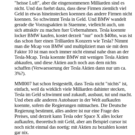
"heisse Luft", aber die eingenommenen Milliarden sind es
nicht. Und das fuehrt dazu, dass diese Firmen ziemlich viel
Geld in etwas hineinstecken koennen das andere Firmen nicht
koennen. So schwimmt Tesla in Geld. Und BMW wandelt
gerade die Vorzugsaktien in Staemme, vielleicht auch, um
sich attraktiv zu machen fuer Uebernahmen. Tesla koennte
locker BMW kaufen, kostet derzeit "nur" noch $40bn, was ist
das schon fuer einen Trilliarden Konzern wie Tesla? Nimmt
man die Mcap von BMW und multipliziert man sie mit dem
Faktor 10 ist man noch immer nicht einmal nahe dran an der
Tesla-Mcap. Tesla koennte BMW mit wenigen Tesla Aktien
abkaufen, und diese Aktien auch noch aus dem nichts
schaffen (Verwaesserung der Tesla Aktien dann nur um ca.
3%?).
MMI007 hat schon festgestellt, dass Tesla nicht "nichts" ist,
einfach, weil da wirklich viele Milliarden dahinter stecken,
Tesla im Geld schwimmt und zukauft, ausbaut, tut und macht.
Und eben alle anderen Autobauer in der Welt aufkaufen
koennte, sofern die Regierungen mitmachen. Die Deutsche
Regierung bestimmt, alles andere ist nur eine Frage des
Preises, und derzeit kann Tesla oder Space X alles locker
aufkaufen, theoretisch mit Geld, aber am Beispiel cursor ist
noch nicht einmal das noetig: mit Aktien zu bezahlen kostet
gar nix.