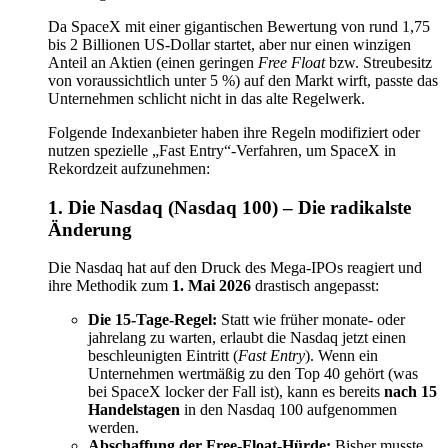
Da SpaceX mit einer gigantischen Bewertung von rund 1,75
bis 2 Billionen US-Dollar startet, aber nur einen winzigen
Anteil an Aktien (einen geringen
Free Float
bzw. Streubesitz
von voraussichtlich unter 5 %) auf den Markt wirft, passte das
Unternehmen schlicht nicht in das alte Regelwerk.
Folgende Indexanbieter haben ihre Regeln modifiziert oder
nutzen spezielle „Fast Entry“-Verfahren, um SpaceX in
Rekordzeit aufzunehmen:
1. Die Nasdaq (Nasdaq 100) – Die radikalste
Änderung
Die Nasdaq hat auf den Druck des Mega-IPOs reagiert und
ihre Methodik zum
1. Mai 2026
drastisch angepasst:
Die 15-Tage-Regel:
Statt wie früher monate- oder
jahrelang zu warten, erlaubt die Nasdaq jetzt einen
beschleunigten Eintritt (
Fast Entry
). Wenn ein
Unternehmen wertmäßig zu den Top 40 gehört (was
bei SpaceX locker der Fall ist), kann es bereits
nach 15
Handelstagen
in den Nasdaq 100 aufgenommen
werden.
Abschaffung der Free-Float-Hürde:
Bisher musste