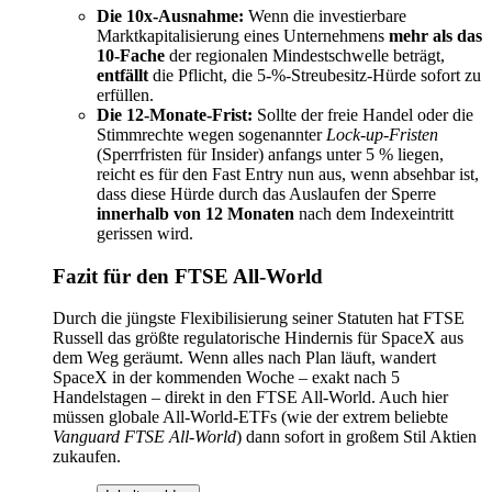
Die 10x-Ausnahme:
Wenn die investierbare
Marktkapitalisierung eines Unternehmens
mehr als das
10-Fache
der regionalen Mindestschwelle beträgt,
entfällt
die Pflicht, die 5-%-Streubesitz-Hürde sofort zu
erfüllen.
Die 12-Monate-Frist:
Sollte der freie Handel oder die
Stimmrechte wegen sogenannter
Lock-up-Fristen
(Sperrfristen für Insider) anfangs unter 5 % liegen,
reicht es für den Fast Entry nun aus, wenn absehbar ist,
dass diese Hürde durch das Auslaufen der Sperre
innerhalb von 12 Monaten
nach dem Indexeintritt
gerissen wird.
Fazit für den FTSE All-World
Durch die jüngste Flexibilisierung seiner Statuten hat FTSE
Russell das größte regulatorische Hindernis für SpaceX aus
dem Weg geräumt. Wenn alles nach Plan läuft, wandert
SpaceX in der kommenden Woche – exakt nach 5
Handelstagen – direkt in den FTSE All-World. Auch hier
müssen globale All-World-ETFs (wie der extrem beliebte
Vanguard FTSE All-World
) dann sofort in großem Stil Aktien
zukaufen.