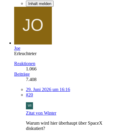
Inhalt melden
Joe
Erleuchteter
Reaktionen
1.066
Beiträge
7.408
29. Juni 2026 um 16:16
#20
Zitat von Winter
Warum wird hier überhaupt über SpaceX
diskutiert?