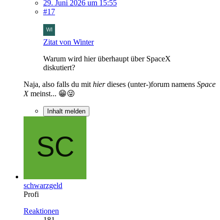
29. Juni 2026 um 15:55
#17
Zitat von Winter
Warum wird hier überhaupt über SpaceX
diskutiert?
Naja, also falls du mit
hier
dieses (unter-)forum namens
Space
X
meinst... 😁😜
Inhalt melden
schwarzgeld
Profi
Reaktionen
181