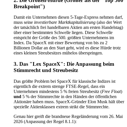
2. Die Größen-Hürde (Größer als der "Top 500
Breakpoint")
Damit ein Unternehmen diesen 5-Tage-Express nehmen darf,
muss seine
investierbare Marktkapitalisierung
(also der Wert
der tatsächlich frei handelbaren Aktien am ersten Handelstag)
über einer bestimmten Schwelle liegen. Diese Schwelle
entspricht der Größe des 500. größten Unternehmens im
Index. Da SpaceX mit einer Bewertung von bis zu 2
Billionen Dollar an den Start geht, wird es diese Hürde trotz
eines kleinen Streubesitzes mühelos überspringen.
3. Das "Lex SpaceX": Die Anpassung beim
Stimmrecht und Streubesitz
Das größte Problem bei SpaceX für klassische Indizes ist
eigentlich die extrem strenge FTSE-Regel, dass ein
Unternehmen mindestens 5 % freien Streubesitz (
Free Float
)
und
5 % der Stimmrechte in den Händen der öffentlichen
Aktionäre haben muss. SpaceX-Gründer Elon Musk hält über
spezielle Aktienklassen extrem strikt die Stimmrechte.
Genau hier greift die brandneue Regeländerung vom 26. Mai
2026 (Anpassung der Regel 8.1.1):