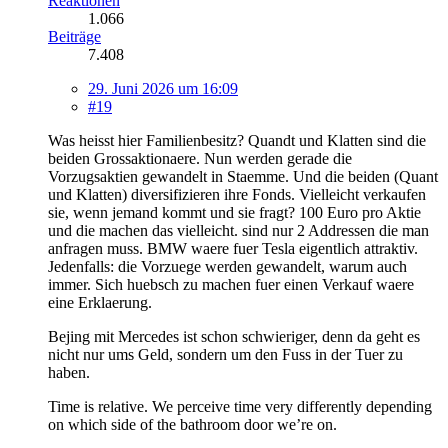
Reaktionen
1.066
Beiträge
7.408
29. Juni 2026 um 16:09
#19
Was heisst hier Familienbesitz? Quandt und Klatten sind die
beiden Grossaktionaere. Nun werden gerade die
Vorzugsaktien gewandelt in Staemme. Und die beiden (Quant
und Klatten) diversifizieren ihre Fonds. Vielleicht verkaufen
sie, wenn jemand kommt und sie fragt? 100 Euro pro Aktie
und die machen das vielleicht. sind nur 2 Addressen die man
anfragen muss. BMW waere fuer Tesla eigentlich attraktiv.
Jedenfalls: die Vorzuege werden gewandelt, warum auch
immer. Sich huebsch zu machen fuer einen Verkauf waere
eine Erklaerung.
Bejing mit Mercedes ist schon schwieriger, denn da geht es
nicht nur ums Geld, sondern um den Fuss in der Tuer zu
haben.
Time is relative. We perceive time very differently depending
on which side of the bathroom door we’re on.