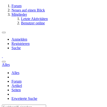
Forum
Neues auf einen Blick
Mitglieder
Letzte Aktivitäten
Benutzer online
Anmelden
Registrieren
Suche
Alles
Alles
Forum
Artikel
Seiten
Erweiterte Suche