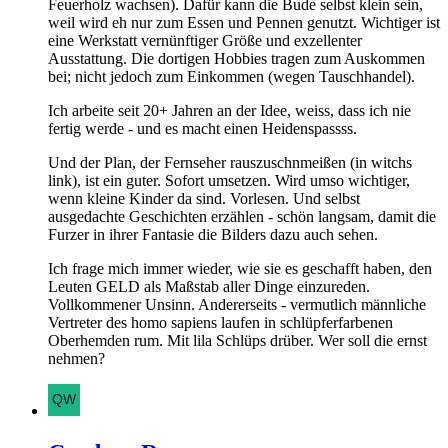
Feuerholz wachsen). Dafür kann die Bude selbst klein sein,
weil wird eh nur zum Essen und Pennen genutzt. Wichtiger ist
eine Werkstatt vernünftiger Größe und exzellenter
Ausstattung. Die dortigen Hobbies tragen zum Auskommen
bei; nicht jedoch zum Einkommen (wegen Tauschhandel).
Ich arbeite seit 20+ Jahren an der Idee, weiss, dass ich nie
fertig werde - und es macht einen Heidenspassss.
Und der Plan, der Fernseher rauszuschnmeißen (in witchs
link), ist ein guter. Sofort umsetzen. Wird umso wichtiger,
wenn kleine Kinder da sind. Vorlesen. Und selbst
ausgedachte Geschichten erzählen - schön langsam, damit die
Furzer in ihrer Fantasie die Bilders dazu auch sehen.
Ich frage mich immer wieder, wie sie es geschafft haben, den
Leuten GELD als Maßstab aller Dinge einzureden.
Vollkommener Unsinn. Andererseits - vermutlich männliche
Vertreter des homo sapiens laufen in schlüpferfarbenen
Oberhemden rum. Mit lila Schlüps drüber. Wer soll die ernst
nehmen?