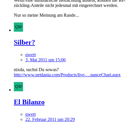
Wenn eine summarische Betrachtung ansteht, können die Re-
zückling-Anteile nicht jedesmal mit eingerechnet werden.
Nur so meine Meinung am Rande...
Silber?
qwert
3. Mai 2011 um 15:06
nixda, suchst Du sowas?
http://www.netdania.com/Products/live-…nanceChart.aspx
El Bilanzo
qwert
22. Februar 2011 um 20:29