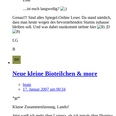
....ist euch langweilig?
Genau!!! Sind alles Spiegel-Online Leser. Da stand nämlich,
dass man heute wegen des bevorstehenden Sturms zuhause
bleiben soll. Und was dabei rauskommt siehste hier
;D
LG
B
Neue kleine Bioteilchen & more
brain
17. Januar 2007 um 00:34
*gr*
Klasse Zusammenfassung, Lando!
Jetzt weiß ich mehr über Lumera, als ich jemals über Illumina