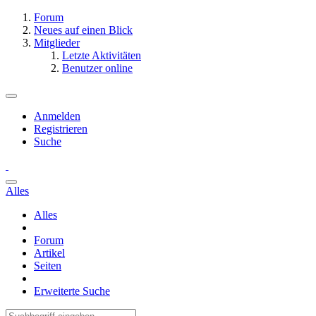
Forum
Neues auf einen Blick
Mitglieder
Letzte Aktivitäten
Benutzer online
Anmelden
Registrieren
Suche
Alles
Alles
Forum
Artikel
Seiten
Erweiterte Suche