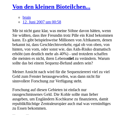
Von den kleinen Bioteilchen...
brain
12. Juni 2007 um 00:58
Mir ist nicht ganz klar, was meine Söhne davon hätten, wenn
Sie wüßten, dass ihre Freundin trotz Pille ein Kind bekommen
kann. Es gibt beispielsweise Millionen von Afrikanern, denen
bekannt ist, dass Geschlechtsverkehr, egal ob von oben, von
hinten, von vorn, oder sonst wie, das Aids-Risiko dramatisch
erhöht (um deutlich mehr als 40%) - und trotzdem schaffen
die meisten es nicht, ihren Lebens
stiel
zu verändern. Warum
sollte das bei einem Sequenz-Befund anders sein?
Meiner Ansicht nach wird für die Sequenziererei viel zu viel
Geld zum Fenster herausgeworfen, was dann nicht für
sinnvollere Forschung zur Verfügung steht.
Forschung auf diesen Gebieten ist einfach nur
rausgeschmissenes Geld. Die Kohle sollte man lieber
ausgeben, um Engländern Kochkurse zu finanzieren, damit
republikflüchtige Zentraleuropäer auch mal was vernünftiges
zu Essen bekommen.