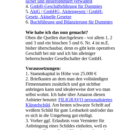
sicher und steueroptimiert verwaltest
4.
GmbH-Geschäftsführung für Dummies
5.
AktG | GmbHG, Aktiengesetz | GmbH-
Gesetz, Aktuelle Gesetze
6.
Buchführung und Bilanzierung für Dummies
Wie habe ich das nun gemacht?
Oben die Quellen durchgelesen - vor allem 1, 2
und 3 und ein bisschen 5 und 6. Nr. 4 ist m.E.
bisher überschaubar, denn es gibt kein operatives
Geschäft bei mir und ich bin alleiniger
beherrschender Gesellschafter der GmbH.
Voraussetzungen:
1. Stammkapital in Höhe von 25.000 €
2. Briefkasten an dem man den vollständigen
Firmennamen zusätzlich und gut sichtbar
anbringen kann und idealerweise dort wo man
selbst wohnt. Ich habe über Amazon diesen
Anbieter benutzt:
FILIGRAVO personalisiertes
Klingelschild
. Am besten schwarze Schrift auf
weißem Schild für gute Lesbarkeit und/oder das
es sich in die Umgebung gut einfügt.
3. Vorher ggf. Erlaubnis vom Vermieter für
Anbringung eines Schildes einholen, weil es