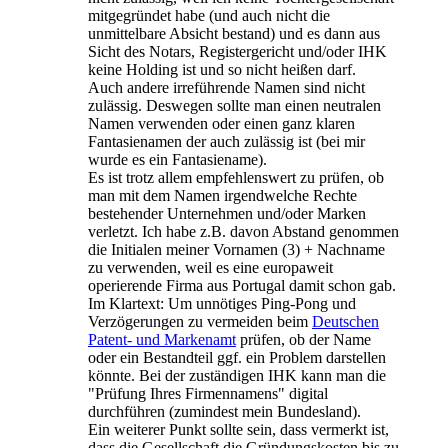
mitgegründet habe (und auch nicht die
unmittelbare Absicht bestand) und es dann aus
Sicht des Notars, Registergericht und/oder IHK
keine Holding ist und so nicht heißen darf.
Auch andere irreführende Namen sind nicht
zulässig. Deswegen sollte man einen neutralen
Namen verwenden oder einen ganz klaren
Fantasienamen der auch zulässig ist (bei mir
wurde es ein Fantasiename).
Es ist trotz allem empfehlenswert zu prüfen, ob
man mit dem Namen irgendwelche Rechte
bestehender Unternehmen und/oder Marken
verletzt. Ich habe z.B. davon Abstand genommen
die Initialen meiner Vornamen (3) + Nachname
zu verwenden, weil es eine europaweit
operierende Firma aus Portugal damit schon gab.
Im Klartext: Um unnötiges Ping-Pong und
Verzögerungen zu vermeiden beim
Deutschen
Patent- und Markenamt
prüfen, ob der Name
oder ein Bestandteil ggf. ein Problem darstellen
könnte. Bei der zuständigen IHK kann man die
"Prüfung Ihres Firmennamens" digital
durchführen (zumindest mein Bundesland).
Ein weiterer Punkt sollte sein, dass vermerkt ist,
dass die Gesellschaft die Gründungskosten bis zu