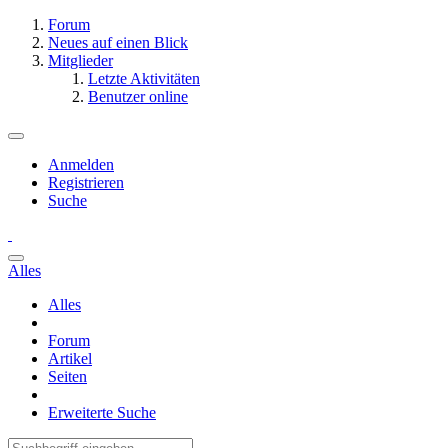
Forum
Neues auf einen Blick
Mitglieder
Letzte Aktivitäten
Benutzer online
Anmelden
Registrieren
Suche
Alles
Alles
Forum
Artikel
Seiten
Erweiterte Suche