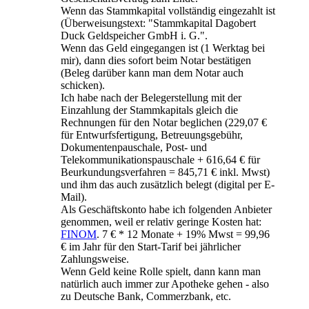
Wenn das Stammkapital vollständig eingezahlt ist
(Überweisungstext: "Stammkapital Dagobert
Duck Geldspeicher GmbH i. G.".
Wenn das Geld eingegangen ist (1 Werktag bei
mir), dann dies sofort beim Notar bestätigen
(Beleg darüber kann man dem Notar auch
schicken).
Ich habe nach der Belegerstellung mit der
Einzahlung der Stammkapitals gleich die
Rechnungen für den Notar beglichen (229,07 €
für Entwurfsfertigung, Betreuungsgebühr,
Dokumentenpauschale, Post- und
Telekommunikationspauschale + 616,64 € für
Beurkundungsverfahren = 845,71 € inkl. Mwst)
und ihm das auch zusätzlich belegt (digital per E-
Mail).
Als Geschäftskonto habe ich folgenden Anbieter
genommen, weil er relativ geringe Kosten hat:
FINOM
. 7 € * 12 Monate + 19% Mwst = 99,96
€ im Jahr für den Start-Tarif bei jährlicher
Zahlungsweise.
Wenn Geld keine Rolle spielt, dann kann man
natürlich auch immer zur Apotheke gehen - also
zu Deutsche Bank, Commerzbank, etc.