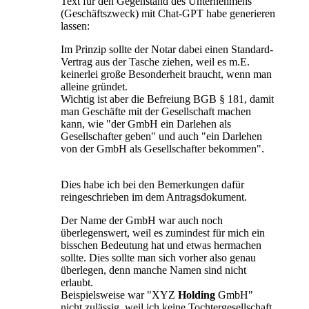
Text für den Gegenstand des Unternehmens
(Geschäftszweck) mit Chat-GPT habe generieren
lassen:
Im Prinzip sollte der Notar dabei einen Standard-
Vertrag aus der Tasche ziehen, weil es m.E.
keinerlei große Besonderheit braucht, wenn man
alleine gründet.
Wichtig ist aber die Befreiung BGB § 181, damit
man Geschäfte mit der Gesellschaft machen
kann, wie "der GmbH ein Darlehen als
Gesellschafter geben" und auch "ein Darlehen
von der GmbH als Gesellschafter bekommen".
Dies habe ich bei den Bemerkungen dafür
reingeschrieben im dem Antragsdokument.
Der Name der GmbH war auch noch
überlegenswert, weil es zumindest für mich ein
bisschen Bedeutung hat und etwas hermachen
sollte. Dies sollte man sich vorher also genau
überlegen, denn manche Namen sind nicht
erlaubt.
Beispielsweise war "XYZ
Holding
GmbH"
nicht zulässig, weil ich keine Tochtergesellschaft