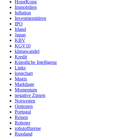
HongKong
Immobilien
Inflation
Investmentideen
IPO
Irland
Japan
KBV
KGV10
klimawandel
Kredit
Künstliche Intelligenz
Links
longchart
Magix
Marktlage
Momentum
negative Zinsen
Norwegen
Optionen
Portugal
Reisen
Roboter
rohstoffpreise
Russland