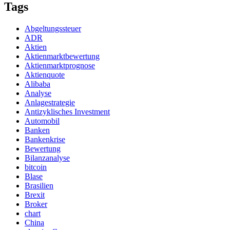
Tags
Abgeltungssteuer
ADR
Aktien
Aktienmarktbewertung
Aktienmarktprognose
Aktienquote
Alibaba
Analyse
Anlagestrategie
Antizyklisches Investment
Automobil
Banken
Bankenkrise
Bewertung
Bilanzanalyse
bitcoin
Blase
Brasilien
Brexit
Broker
chart
China