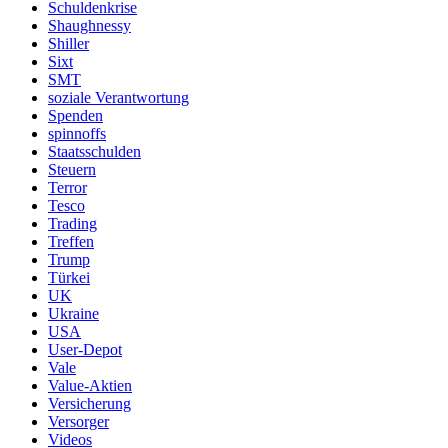
Schuldenkrise
Shaughnessy
Shiller
Sixt
SMT
soziale Verantwortung
Spenden
spinnoffs
Staatsschulden
Steuern
Terror
Tesco
Trading
Treffen
Trump
Türkei
UK
Ukraine
USA
User-Depot
Vale
Value-Aktien
Versicherung
Versorger
Videos