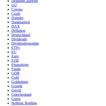
cleaningGazprom
co2
Corona
Crash
Daimler
Dankbarkeit
DAX
Deflation
Deutschland
Dividende
Dividendenrendite
ETFs
EU
Euro
EZB
Finanzkrise
Fonds
GDR
Gold
Goldminen
Google
Grexit
Griechenland
Gurus
Hellenic Bottling