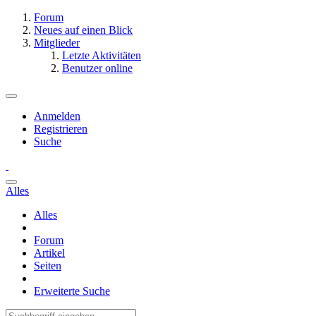
Forum
Neues auf einen Blick
Mitglieder
Letzte Aktivitäten
Benutzer online
Anmelden
Registrieren
Suche
Alles
Alles
Forum
Artikel
Seiten
Erweiterte Suche