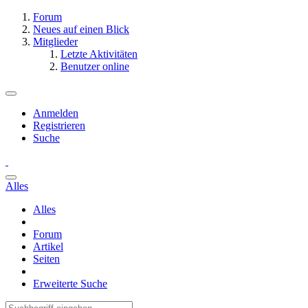
Forum
Neues auf einen Blick
Mitglieder
Letzte Aktivitäten
Benutzer online
Anmelden
Registrieren
Suche
Alles
Alles
Forum
Artikel
Seiten
Erweiterte Suche