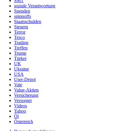
SMT
soziale Verantwortung
Spenden
spinnoffs
Staatsschulden
Steuern
Terror
Tesco
Trading
Treffen
Trump
Türkei
UK
Ukraine
USA
User-Depot
Vale
Value-Aktien
Versicherung
Versorger
Videos
Yahoo
Öl
Österreich