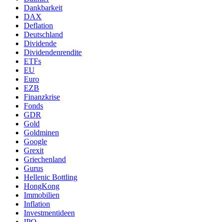
Dankbarkeit
DAX
Deflation
Deutschland
Dividende
Dividendenrendite
ETFs
EU
Euro
EZB
Finanzkrise
Fonds
GDR
Gold
Goldminen
Google
Grexit
Griechenland
Gurus
Hellenic Bottling
HongKong
Immobilien
Inflation
Investmentideen
IPO