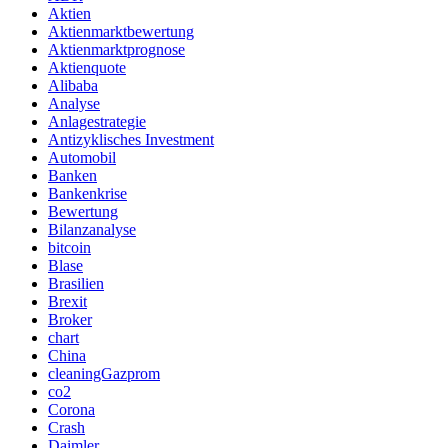
Aktien
Aktienmarktbewertung
Aktienmarktprognose
Aktienquote
Alibaba
Analyse
Anlagestrategie
Antizyklisches Investment
Automobil
Banken
Bankenkrise
Bewertung
Bilanzanalyse
bitcoin
Blase
Brasilien
Brexit
Broker
chart
China
cleaningGazprom
co2
Corona
Crash
Daimler