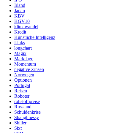
Irland
Japan
KBV
KGV10
klimawandel
Kredit
Künstliche Intelligenz
Links
longchart
Magix
Marktlage
Momentum
negative Zinsen
Norwegen
Optionen
Portugal
Reisen
Roboter
rohstoffpreise
Russland
Schuldenkrise
Shaughnessy
Shiller
Sixt