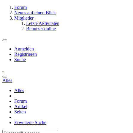
Forum
Neues auf einen Blick
Mitglieder
Letzte Aktivitäten
Benutzer online
Anmelden
Registrieren
Suche
Alles
Alles
Forum
Artikel
Seiten
Erweiterte Suche