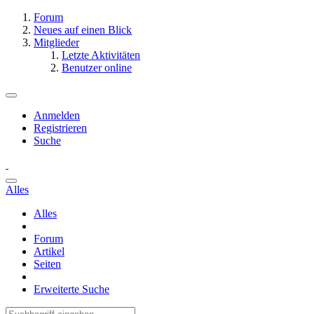
Forum
Neues auf einen Blick
Mitglieder
Letzte Aktivitäten
Benutzer online
Anmelden
Registrieren
Suche
Alles
Alles
Forum
Artikel
Seiten
Erweiterte Suche