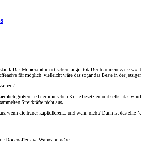
s
stand. Das Memorandum ist schon länger tot. Der Iran meinte, sie woll
fensive für möglich, vielleicht wäre das sogar das Beste in der jetzigen
ussehen?
lich großen Teil der iranischen Küste besetzten und selbst das würde
ammelten Streitkräfte nicht aus.
z wenn die Iraner kapitulieren... und wenn nicht? Dann ist das eine 
s eine Bodenoffensive Wahnsinn wäre.