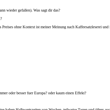
ann wieder gefallen). Was sagt dir das?
t?
es Preises ohne Kontext ist meiner Meinung nach Kaffeesatzleserei und 
immer oder besser fuer Europa? oder kaum einen Effekt?
e haben Halbwertszeiten von Wochen, teilweise Tagen und öfters auc