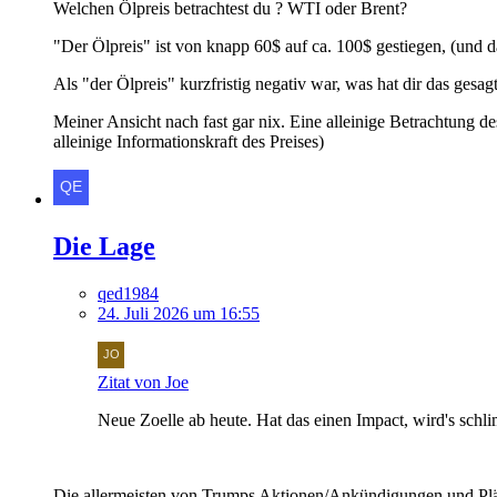
Welchen Ölpreis betrachtest du ? WTI oder Brent?
"Der Ölpreis" ist von knapp 60$ auf ca. 100$ gestiegen, (und d
Als "der Ölpreis" kurzfristig negativ war, was hat dir das gesag
Meiner Ansicht nach fast gar nix. Eine alleinige Betrachtung d
alleinige Informationskraft des Preises)
Die Lage
qed1984
24. Juli 2026 um 16:55
Zitat von Joe
Neue Zoelle ab heute. Hat das einen Impact, wird's schl
Die allermeisten von Trumps Aktionen/Ankündigungen und Plän