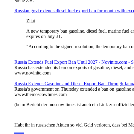
Siehe z.B.
Russian govt extends diesel fuel export ban for month with exc
Zitat
A new temporary ban gasoline, diesel fuel, marine fuel an
expires on July 31.
"According to the signed resolution, the temporary ban on
Russia Extends Fuel Export Ban Until 2027 - Novinite.com -
Russia has extended its ban on exports of gasoline, diesel, and 
www.novinite.com
Russia Extends Gasoline and Diesel Export Ban Through Jan
Russia’s government on Thursday extended a ban on gasoline and 
www.themoscowtimes.com
(beim Bericht der moscow times ist auch ein Link zur offiziell
Habt ihr in russischen Aktien so viel Geld verloren, dass bei