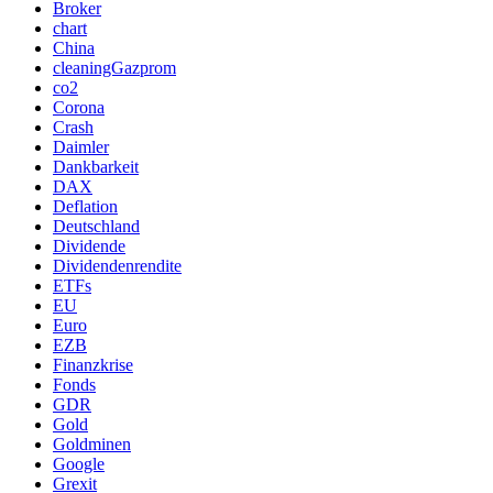
Broker
chart
China
cleaningGazprom
co2
Corona
Crash
Daimler
Dankbarkeit
DAX
Deflation
Deutschland
Dividende
Dividendenrendite
ETFs
EU
Euro
EZB
Finanzkrise
Fonds
GDR
Gold
Goldminen
Google
Grexit