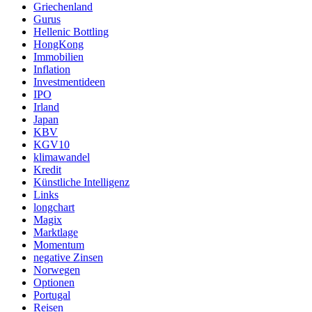
Griechenland
Gurus
Hellenic Bottling
HongKong
Immobilien
Inflation
Investmentideen
IPO
Irland
Japan
KBV
KGV10
klimawandel
Kredit
Künstliche Intelligenz
Links
longchart
Magix
Marktlage
Momentum
negative Zinsen
Norwegen
Optionen
Portugal
Reisen