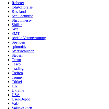
Roboter
rohstoffpreise
Russland
Schuldenkrise
Shaughnessy
Shiller
Sixt
SMT
soziale Verantwortung
Spenden
spinnoffs
Staatsschulden
Steuern
Terror
Tesco
Trading
Treffen
Trump
Türkei
UK
Ukraine
USA
User-Depot
Vale
Value-Aktien