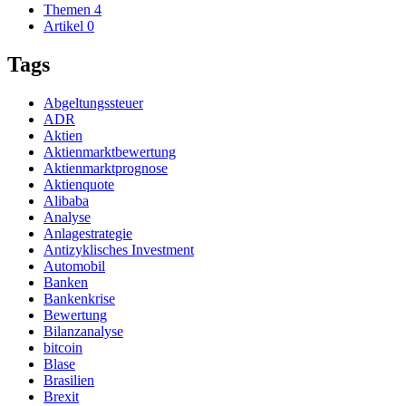
Themen
4
Artikel
0
Tags
Abgeltungssteuer
ADR
Aktien
Aktienmarktbewertung
Aktienmarktprognose
Aktienquote
Alibaba
Analyse
Anlagestrategie
Antizyklisches Investment
Automobil
Banken
Bankenkrise
Bewertung
Bilanzanalyse
bitcoin
Blase
Brasilien
Brexit