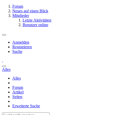
Forum
Neues auf einen Blick
Mitglieder
Letzte Aktivitäten
Benutzer online
Anmelden
Registrieren
Suche
Alles
Alles
Forum
Artikel
Seiten
Erweiterte Suche