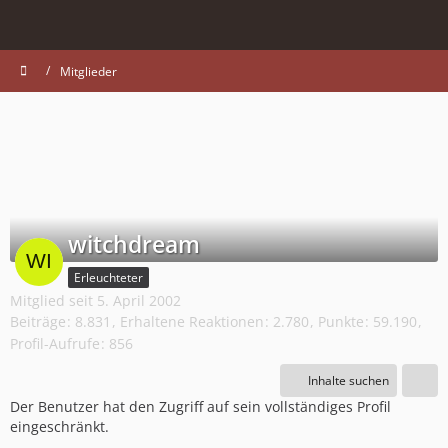
Mitglieder
witchdream
Erleuchteter
Mitglied seit 5. April 2002
Beiträge
8.831
Erhaltene Reaktionen
2.780
Punkte
59.190
Profil-Aufrufe
856
Inhalte suchen
Der Benutzer hat den Zugriff auf sein vollständiges Profil
eingeschränkt.