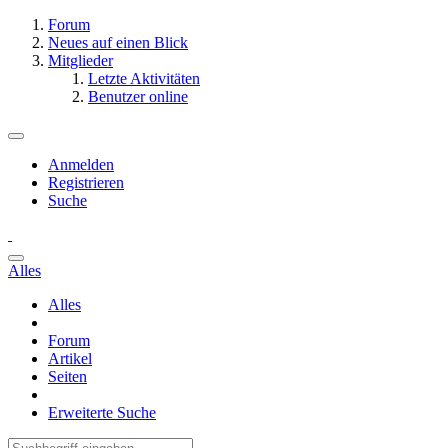
Forum
Neues auf einen Blick
Mitglieder
Letzte Aktivitäten
Benutzer online
Anmelden
Registrieren
Suche
Alles
Alles
Forum
Artikel
Seiten
Erweiterte Suche