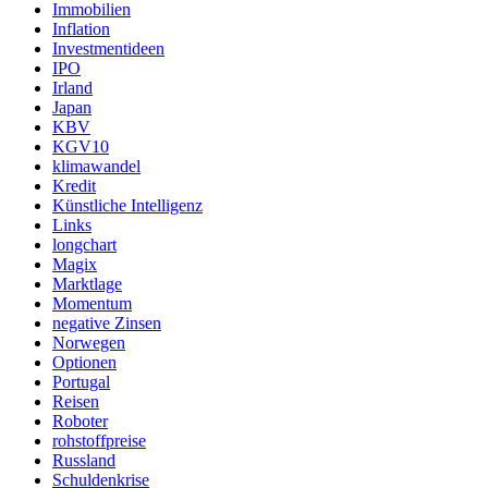
Immobilien
Inflation
Investmentideen
IPO
Irland
Japan
KBV
KGV10
klimawandel
Kredit
Künstliche Intelligenz
Links
longchart
Magix
Marktlage
Momentum
negative Zinsen
Norwegen
Optionen
Portugal
Reisen
Roboter
rohstoffpreise
Russland
Schuldenkrise