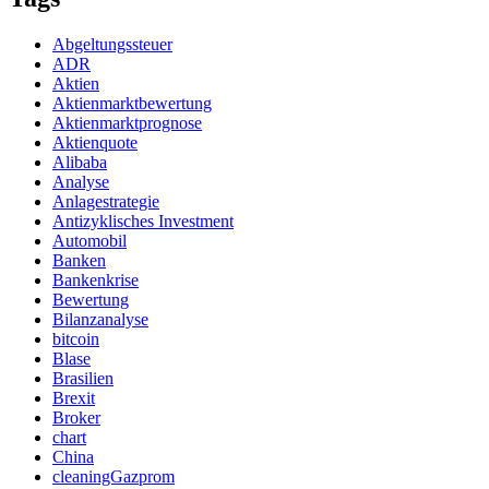
Abgeltungssteuer
ADR
Aktien
Aktienmarktbewertung
Aktienmarktprognose
Aktienquote
Alibaba
Analyse
Anlagestrategie
Antizyklisches Investment
Automobil
Banken
Bankenkrise
Bewertung
Bilanzanalyse
bitcoin
Blase
Brasilien
Brexit
Broker
chart
China
cleaningGazprom