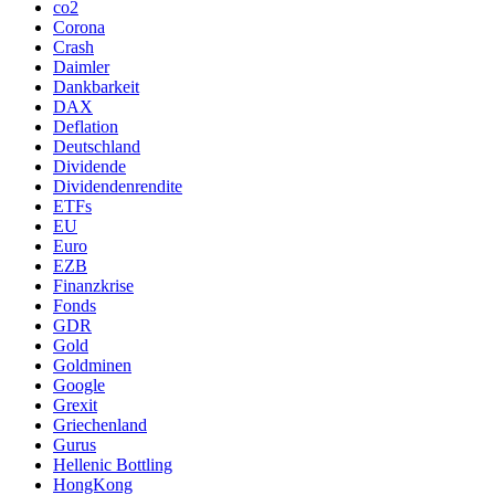
co2
Corona
Crash
Daimler
Dankbarkeit
DAX
Deflation
Deutschland
Dividende
Dividendenrendite
ETFs
EU
Euro
EZB
Finanzkrise
Fonds
GDR
Gold
Goldminen
Google
Grexit
Griechenland
Gurus
Hellenic Bottling
HongKong