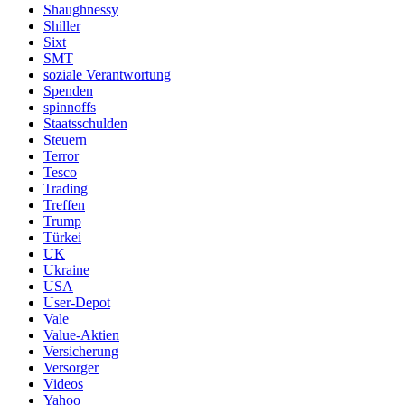
Shaughnessy
Shiller
Sixt
SMT
soziale Verantwortung
Spenden
spinnoffs
Staatsschulden
Steuern
Terror
Tesco
Trading
Treffen
Trump
Türkei
UK
Ukraine
USA
User-Depot
Vale
Value-Aktien
Versicherung
Versorger
Videos
Yahoo