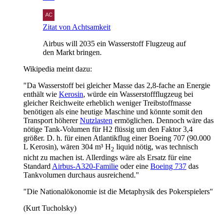
Zitat von Achtsamkeit
Airbus will 2035 ein Wasserstoff Flugzeug auf
den Markt bringen.
Wikipedia meint dazu:
"Da Wasserstoff bei gleicher Masse das 2,8-fache an Energie
enthält wie
Kerosin
, würde ein Wasserstoffflugzeug bei
gleicher Reichweite erheblich weniger Treibstoffmasse
benötigen als eine heutige Maschine und könnte somit den
Transport höherer
Nutzlasten
ermöglichen. Dennoch wäre das
nötige Tank-Volumen für H2 flüssig um den Faktor 3,4
größer. D. h. für einen Atlantikflug einer Boeing 707 (90.000
L Kerosin), wären 304 m³ H
liquid nötig, was technisch
2
nicht zu machen ist. Allerdings wäre als Ersatz für eine
Standard
Airbus-A320-Familie
oder eine
Boeing 737
das
Tankvolumen durchaus ausreichend."
"Die Nationalökonomie ist die Metaphysik des Pokerspielers"
(Kurt Tucholsky)