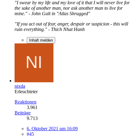
"I swear by my life and my love of it that I will never live for
the sake of another man, nor ask another man to live for
mine." - John Galt in "Atlas Shrugged"
"If you act out of fear, anger, despair or suspicion - this will
ruin everything." - Thich Nhat Hanh
Inhalt melden
nixda
Erleuchteter
Reaktionen
3.961
Beiträge
9.713
6. Oktober 2021 um 16:09
#45