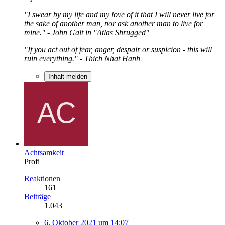
"I swear by my life and my love of it that I will never live for
the sake of another man, nor ask another man to live for
mine." - John Galt in "Atlas Shrugged"
"If you act out of fear, anger, despair or suspicion - this will
ruin everything." - Thich Nhat Hanh
Inhalt melden
Achtsamkeit
Profi
Reaktionen
161
Beiträge
1.043
6. Oktober 2021 um 14:07