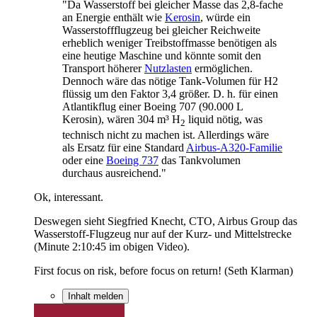
"Da Wasserstoff bei gleicher Masse das 2,8-fache
an Energie enthält wie
Kerosin
, würde ein
Wasserstoffflugzeug bei gleicher Reichweite
erheblich weniger Treibstoffmasse benötigen als
eine heutige Maschine und könnte somit den
Transport höherer
Nutzlasten
ermöglichen.
Dennoch wäre das nötige Tank-Volumen für H2
flüssig um den Faktor 3,4 größer. D. h. für einen
Atlantikflug einer Boeing 707 (90.000 L
Kerosin), wären 304 m³ H
liquid nötig, was
2
technisch nicht zu machen ist. Allerdings wäre
als Ersatz für eine Standard
Airbus-A320-Familie
oder eine
Boeing 737
das Tankvolumen
durchaus ausreichend."
Ok, interessant.
Deswegen sieht Siegfried Knecht, CTO, Airbus Group das
Wasserstoff-Flugzeug nur auf der Kurz- und Mittelstrecke
(Minute 2:10:45 im obigen Video).
First focus on risk, before focus on return! (Seth Klarman)
Inhalt melden