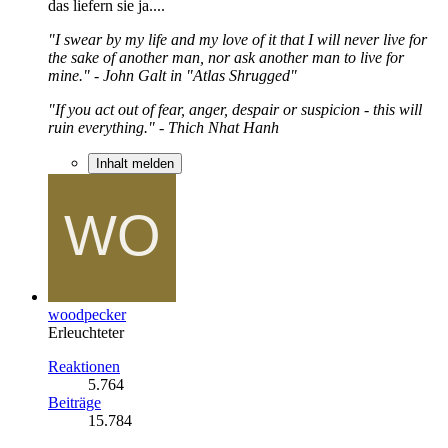
das liefern sie ja....
"I swear by my life and my love of it that I will never live for
the sake of another man, nor ask another man to live for
mine." - John Galt in "Atlas Shrugged"
"If you act out of fear, anger, despair or suspicion - this will
ruin everything." - Thich Nhat Hanh
Inhalt melden
woodpecker
Erleuchteter
Reaktionen
5.764
Beiträge
15.784