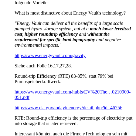
folgende Vorteile:
What is most distinctive about Energy Vault's technology?
"Energy Vault can deliver all the benefits of a large scale
pumped hydro storage system, but at a
much lower levelized
cost
,
higher roundtrip efficiency
and
without the
requirement for specific land topography
and negative
environmental impacts."
https://www.energyvault.com/gravity
Siehe auch Folie 16,17,27,28.
Round-trip Efficiency (RTE) 83-85%, statt 79% bei
Pumpspeicherkraftwerk.
https://www.energyvault.com/hubfs/EV%20The…0210909-
051.pdf
https://www.eia.gov/todayinenergy/detail.php?id=46756
RTE: Round-trip efficiency is the percentage of electricity put
into storage that is later retrieved.
Interessant könnten auch die Firmen/Technologien sein mit