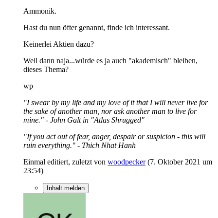
Ammonik.
Hast du nun öfter genannt, finde ich interessant.
Keinerlei Aktien dazu?
Weil dann naja...würde es ja auch "akademisch" bleiben,
dieses Thema?
wp
"I swear by my life and my love of it that I will never live for
the sake of another man, nor ask another man to live for
mine." - John Galt in "Atlas Shrugged"
"If you act out of fear, anger, despair or suspicion - this will
ruin everything." - Thich Nhat Hanh
Einmal editiert, zuletzt von
woodpecker
(
7. Oktober 2021 um
23:54
)
Inhalt melden